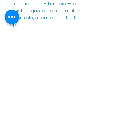
d'essentiel à l'art-thérapie — la 
conviction que la transformation 
est possible, à tout âge, à toute 
étape.
Si ces réflexions font écho à 
quelque chose en toi, sache que je 
propose un accompagnement 
sous différentes formes : des 
séances individuelles
 pour les 
personnes souhaitant explorer 
l'art-thérapie comme espace de 
soin, ainsi que des 
supervisions 
individuelles
 et des 
supervisions en 
groupe
 pour les art-thérapeutes 
en formation ou en exercice. Ces 
espaces sont pensés pour offrir à 
la fois rigueur clinique et chaleur 
humaine — parce que la réflexion 