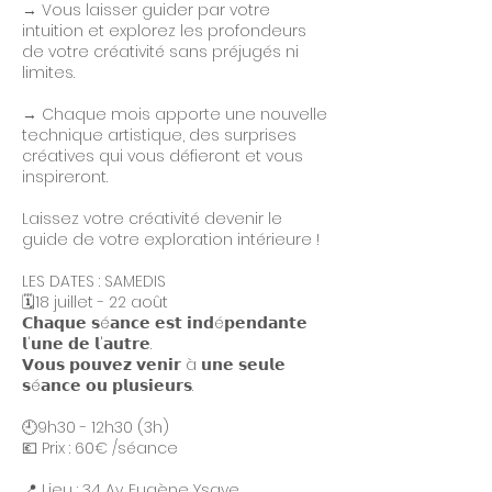
→ Vous laisser guider par votre
intuition et explorez les profondeurs
de votre créativité sans préjugés ni
limites.
→ Chaque mois apporte une nouvelle
technique artistique, des surprises
créatives qui vous défieront et vous
inspireront.
Laissez votre créativité devenir le
guide de votre exploration intérieure !
LES DATES : SAMEDIS
🗓️18 juillet - 22 août
𝗖𝗵𝗮𝗾𝘂𝗲 𝘀é𝗮𝗻𝗰𝗲 𝗲𝘀𝘁 𝗶𝗻𝗱é𝗽𝗲𝗻𝗱𝗮𝗻𝘁𝗲
𝗹'𝘂𝗻𝗲 𝗱𝗲 𝗹'𝗮𝘂𝘁𝗿𝗲.
𝗩𝗼𝘂𝘀 𝗽𝗼𝘂𝘃𝗲𝘇 𝘃𝗲𝗻𝗶𝗿 à 𝘂𝗻𝗲 𝘀𝗲𝘂𝗹𝗲
𝘀é𝗮𝗻𝗰𝗲 𝗼𝘂 𝗽𝗹𝘂𝘀𝗶𝗲𝘂𝗿𝘀.
🕘9h30 - 12h30 (3h)
💶 Prix : 60€ /séance
📍 Lieu : 34 Av. Eugène Ysaye