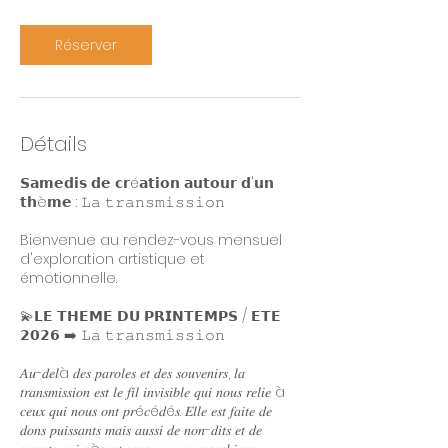
Réserver
Détails
𝗦𝗮𝗺𝗲𝗱𝗶𝘀 𝗱𝗲 𝗰𝗿é𝗮𝘁𝗶𝗼𝗻 𝗮𝘂𝘁𝗼𝘂𝗿 𝗱'𝘂𝗻
𝘁𝗵è𝗺𝗲 : 𝙻𝚊 𝚝𝚛𝚊𝚗𝚜𝚖𝚒𝚜𝚜𝚒𝚘𝚗
Bienvenue au rendez-vous mensuel
d'exploration artistique et
émotionnelle.
💫𝗟𝗘 𝗧𝗛𝗘𝗠𝗘 𝗗𝗨 𝗣𝗥𝗜𝗡𝗧𝗘𝗠𝗣𝗦 / 𝗘𝗧𝗘
𝟮𝟬𝟮𝟲 ➡️ 𝙻𝚊 𝚝𝚛𝚊𝚗𝚜𝚖𝚒𝚜𝚜𝚒𝚘𝚗
𝐴𝑢-𝑑𝑒𝑙à 𝑑𝑒𝑠 𝑝𝑎𝑟𝑜𝑙𝑒𝑠 𝑒𝑡 𝑑𝑒𝑠 𝑠𝑜𝑢𝑣𝑒𝑛𝑖𝑟𝑠, 𝑙𝑎
𝑡𝑟𝑎𝑛𝑠𝑚𝑖𝑠𝑠𝑖𝑜𝑛 𝑒𝑠𝑡 𝑙𝑒 𝑓𝑖𝑙 𝑖𝑛𝑣𝑖𝑠𝑖𝑏𝑙𝑒 𝑞𝑢𝑖 𝑛𝑜𝑢𝑠 𝑟𝑒𝑙𝑖𝑒 à
𝑐𝑒𝑢𝑥 𝑞𝑢𝑖 𝑛𝑜𝑢𝑠 𝑜𝑛𝑡 𝑝𝑟é𝑐é𝑑é𝑠. 𝐸𝑙𝑙𝑒 𝑒𝑠𝑡 𝑓𝑎𝑖𝑡𝑒 𝑑𝑒
𝑑𝑜𝑛𝑠 𝑝𝑢𝑖𝑠𝑠𝑎𝑛𝑡𝑠 𝑚𝑎𝑖𝑠 𝑎𝑢𝑠𝑠𝑖 𝑑𝑒 𝑛𝑜𝑛-𝑑𝑖𝑡𝑠 𝑒𝑡 𝑑𝑒