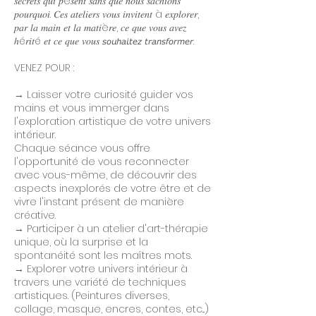
𝑠𝑒𝑐𝑟𝑒𝑡𝑠 𝑞𝑢𝑖 𝑝è𝑠𝑒𝑛𝑡 𝑠𝑎𝑛𝑠 𝑞𝑢𝑒 𝑛𝑜𝑢𝑠 𝑠𝑎𝑐ℎ𝑖𝑜𝑛𝑠
𝑝𝑜𝑢𝑟𝑞𝑢𝑜𝑖. 𝐶𝑒𝑠 𝑎𝑡𝑒𝑙𝑖𝑒𝑟𝑠 𝑣𝑜𝑢𝑠 𝑖𝑛𝑣𝑖𝑡𝑒𝑛𝑡 à 𝑒𝑥𝑝𝑙𝑜𝑟𝑒𝑟,
𝑝𝑎𝑟 𝑙𝑎 𝑚𝑎𝑖𝑛 𝑒𝑡 𝑙𝑎 𝑚𝑎𝑡𝑖è𝑟𝑒, 𝑐𝑒 𝑞𝑢𝑒 𝑣𝑜𝑢𝑠 𝑎𝑣𝑒𝑧
ℎé𝑟𝑖𝑡é 𝑒𝑡 𝑐𝑒 𝑞𝑢𝑒 𝑣𝑜𝑢𝑠 𝘴𝘰𝘶𝘩𝘢𝘪𝘵𝘦𝘻 𝘵𝘳𝘢𝘯𝘴𝘧𝘰𝘳𝘮𝘦𝘳.
VENEZ POUR :
→ Laisser votre curiosité guider vos
mains et vous immerger dans
l'exploration artistique de votre univers
intérieur.
Chaque séance vous offre
l'opportunité de vous reconnecter
avec vous-même, de découvrir des
aspects inexplorés de votre être et de
vivre l'instant présent de manière
créative.
→ Participer à un atelier d'art-thérapie
unique, où la surprise et la
spontanéité sont les maîtres mots.
→ Explorer votre univers intérieur à
travers une variété de techniques
artistiques. (Peintures diverses,
collage, masque, encres, contes, etc...)