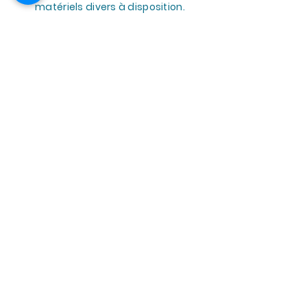
matériels divers à disposition.
En petit comité, chaleureux et
agréable. »
Cécile R.
MES
SERVICES
ME CONTACTER
+32 473.57.17.45