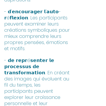
- 𝗱'𝗲𝗻𝗰𝗼𝘂𝗿𝗮𝗴𝗲𝗿 𝗹'𝗮𝘂𝘁𝗼-
𝗿é𝗳𝗹𝗲𝘅𝗶𝗼𝗻. Les participants 
peuvent examiner leurs 
créations symboliques pour 
mieux comprendre leurs 
propres pensées, émotions 
et motifs.
- 𝗱𝗲 𝗿𝗲𝗽𝗿é𝘀𝗲𝗻𝘁𝗲𝗿 𝗹𝗲 
𝗽𝗿𝗼𝗰𝗲𝘀𝘀𝘂𝘀 𝗱𝗲 
𝘁𝗿𝗮𝗻𝘀𝗳𝗼𝗿𝗺𝗮𝘁𝗶𝗼𝗻. En créant 
des images qui évoluent au 
fil du temps, les 
participants peuvent 
explorer leur croissance 
personnelle et leur 