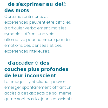
- 𝗱𝗲 𝘀'𝗲𝘅𝗽𝗿𝗶𝗺𝗲𝗿 𝗮𝘂-𝗱𝗲𝗹à 
𝗱𝗲𝘀 𝗺𝗼𝘁𝘀. 
Certains sentiments et 
expériences peuvent être difficiles 
à articuler verbalement, mais les 
symboles offrent une voie 
alternative pour communiquer des 
émotions, des pensées et des 
expériences intérieures.
- 𝗱'𝗮𝗰𝗰é𝗱𝗲𝗿 à 𝗱𝗲𝘀 
𝗰𝗼𝘂𝗰𝗵𝗲𝘀 𝗽𝗹𝘂𝘀 𝗽𝗿𝗼𝗳𝗼𝗻𝗱𝗲𝘀 
𝗱𝗲 𝗹𝗲𝘂𝗿 𝗶𝗻𝗰𝗼𝗻𝘀𝗰𝗶𝗲𝗻𝘁. 
Les images symboliques peuvent 
émerger spontanément, offrant un 
accès à des aspects de soi-même 
qui ne sont pas toujours conscients.