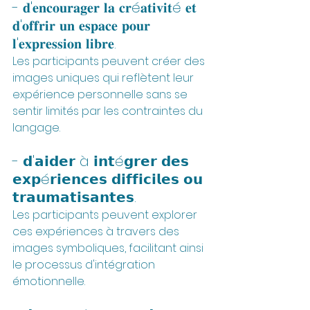
- 𝐝'𝐞𝐧𝐜𝐨𝐮𝐫𝐚𝐠𝐞𝐫 𝐥𝐚 𝐜𝐫é𝐚𝐭𝐢𝐯𝐢𝐭é 𝐞𝐭 
𝐝'𝐨𝐟𝐟𝐫𝐢𝐫 𝐮𝐧 𝐞𝐬𝐩𝐚𝐜𝐞 𝐩𝐨𝐮𝐫 
𝐥'𝐞𝐱𝐩𝐫𝐞𝐬𝐬𝐢𝐨𝐧 𝐥𝐢𝐛𝐫𝐞.
Les participants peuvent créer des 
images uniques qui reflètent leur 
expérience personnelle sans se 
sentir limités par les contraintes du 
langage.
- 𝗱'𝗮𝗶𝗱𝗲𝗿 à 𝗶𝗻𝘁é𝗴𝗿𝗲𝗿 𝗱𝗲𝘀 
𝗲𝘅𝗽é𝗿𝗶𝗲𝗻𝗰𝗲𝘀 𝗱𝗶𝗳𝗳𝗶𝗰𝗶𝗹𝗲𝘀 𝗼𝘂 
𝘁𝗿𝗮𝘂𝗺𝗮𝘁𝗶𝘀𝗮𝗻𝘁𝗲𝘀.
Les participants peuvent explorer 
ces expériences à travers des 
images symboliques, facilitant ainsi 
le processus d'intégration 
émotionnelle.