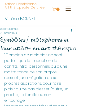
Artiste Plasticienne
Art thérapeute Certifiée
Valérie BORNET
valeriebornet
28 mai 2024
S𝔂𝓶𝓫ô𝓵𝓮𝓼 / 𝓶é𝓽𝓪𝓹𝓱𝓸𝓻𝓮𝓼 𝓮𝓽
𝓵𝓮𝓾𝓻 𝓾𝓽𝓲𝓵𝓲𝓽é 𝓮𝓷 𝓪𝓻𝓽-𝓽𝓱é𝓻𝓪𝓹𝓲𝓮
"Combien de maladies ne sont 
parfois que la traduction de 
conflits intra-personnels ou d'une 
maltraitance de son propre 
ressenti, une négation de ses 
propres aspirations, pour faire 
plaisir ou ne pas blesser l'autre, un 
proche, sa famille ou son 
entourage.