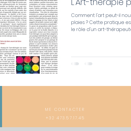
L'Art-thérapie 
Comment l'art peut-il nou
plaies ? Cette pratique est-elle ancienne ? Quel est
le rôle d'un art-thérapeut
ME CONTACTER
+32 473.57.17.45