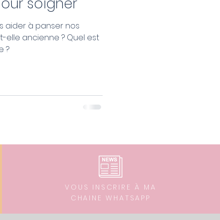
pour soigner
s aider à panser nos
e ?
VOUS INSCRIRE À MA
CHAINE WHATSAPP