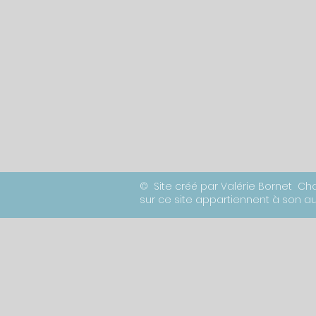
© Site créé par Valérie Bornet Ch
sur ce site appartiennent à son aut