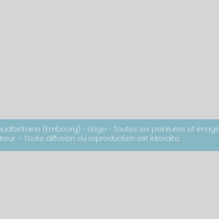
audfontaine (Embourg) - Liège - Toutes les peintures et image
eur - Toute diffusion ou reproduction est interdite.