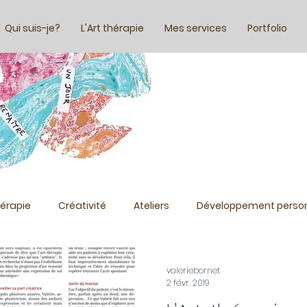
Qui suis-je?
L'Art thérapie
Mes services
Portfolio
!
hérapie
Créativité
Ateliers
Développement perso
valeriebornet
2 févr. 2019