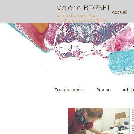
Valérie BORNET
Accueil
Artiste Plasticienne
Art thérapeute Certifiée
Y A UN BLOG 
Tous les posts
Presse
Art t
Formation