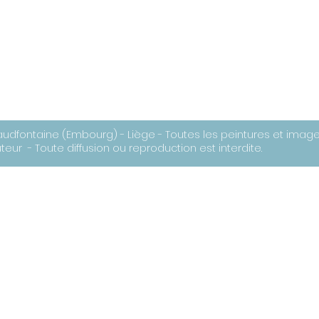
audfontaine (Embourg) - Liège - Toutes les peintures et image
eur - Toute diffusion ou reproduction est interdite.