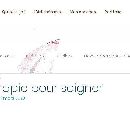
Qui suis-je?
L'Art thérapie
Mes services
Portfolio
thérapie
Créativité
Ateliers
Développement pers
9
érapie pour soigner
4 mars 2023