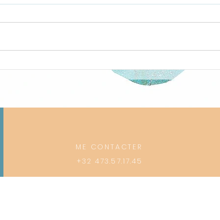
Et si développer votre
Se r
créativité changeait
thér
VRAIMENT votre quotidien?
ME CONTACTER
+32 473.57.17.45