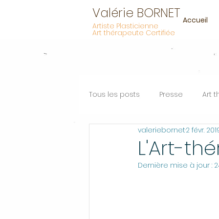
Valérie BORNET
Accueil
Artiste Plasticienne
Art thérapeute Certifiée
Tous les posts
Presse
Art 
valeriebornet
2 févr. 201
Formation
L'Art-th
Dernière mise à jour :
2