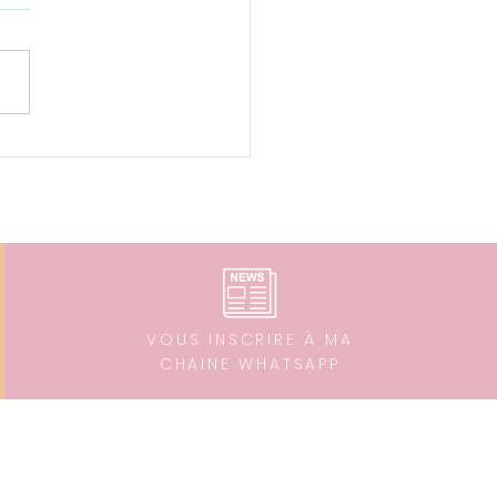
econvertir à l'art-
apie, à quel prix ?
VOUS INSCRIRE À MA
CHAINE WHATSAPP