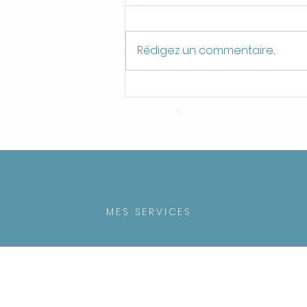
Rédigez un commentaire...
En quoi la créativité est-elle
le super-pouvoir de l’art-
thérapeute ?
MES SERVICES